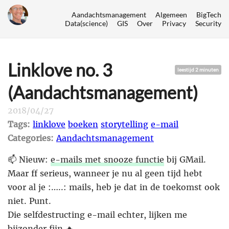
Aandachtsmanagement
Algemeen
BigTech
Data(science)
GIS
Over
Privacy
Security
Linklove no. 3
leestijd 2 minuten
(Aandachtsmanagement)
2018/04/27
Tags:
linklove
boeken
storytelling
e-mail
Categories:
Aandachtsmanagement
📫 Nieuw:
e-mails met snooze functie
bij GMail.
Maar ff serieus, wanneer je nu al geen tijd hebt
voor al je :…..: mails, heb je dat in de toekomst ook
niet. Punt.
Die selfdestructing e-mail echter, lijken me
bijzonder fijn 🔥