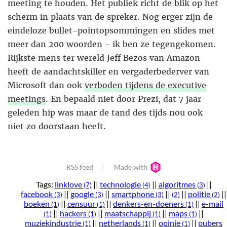
meeting te houden. Het publiek richt de blik op het
scherm in plaats van de spreker. Nog erger zijn de
eindeloze bullet-pointopsommingen en slides met
meer dan 200 woorden - ik ben ze tegengekomen.
Rijkste mens ter wereld Jeff Bezos van Amazon
heeft de aandachtskiller en vergaderbederver van
Microsoft dan ook
verboden tijdens de executive
meetings
. En bepaald niet door Prezi, dat 7 jaar
geleden hip was maar de tand des tijds nou ook
niet zo doorstaan heeft.
RSS feed
Made with
Tags:
linklove
||
technologie
||
algoritmes
||
(7)
(4)
(3)
facebook
||
google
||
smartphone
||
||
politie
||
(3)
(3)
(3)
(2)
(2)
boeken
||
censuur
||
denkers-en-doeners
||
e-mail
(1)
(1)
(1)
||
hackers
||
maatschappij
||
maps
||
(1)
(1)
(1)
(1)
muziekindustrie
||
netherlands
||
opinie
||
pubers
(1)
(1)
(1)