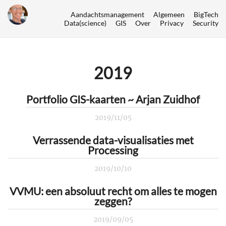
Aandachtsmanagement
Algemeen
BigTech
Data(science)
GIS
Over
Privacy
Security
2019
Portfolio GIS-kaarten ~ Arjan Zuidhof
2019/11/05
Verrassende data-visualisaties met
Processing
2019/10/10
VVMU: een absoluut recht om alles te mogen
zeggen?
2019/09/05